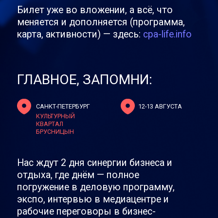
В ЦИФРАХ:
2 дня деловой и
фестивальной программы
45 стендов экспо
30+ уличных зон
12 000 м² застройки
3500+ участников
ВАЖНО!
За неделю до мероприятия мы направим
тебе гайд участника со всей полезной
информацией — следи за почтой.
По вопросам билетов и участия:
@Sales_CPALiFE /
conf@cpa-life.info
До встречи на CPA LiFE FEST 2026!