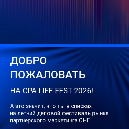
А это значит, что ты в списках
на летний деловой фестиваль рынка
партнерского маркетинга СНГ.
Билет уже во вложении, а всё, что
меняется и дополняется (программа,
карта, активности) — здесь:
cpa-life.info
ГЛАВНОЕ, ЗАПОМНИ:
САНКТ-ПЕТЕРБУРГ
12-13 АВГУСТА
КУЛЬТУРНЫЙ
КВАРТАЛ
БРУСНИЦЫН
Нас ждут 2 дня синергии бизнеса и
отдыха, где днём — полное
погружение в деловую программу,
экспо, интервью в медиацентре и
рабочие переговоры в бизнес-
локациях, а вечером — фестиваль в
концепции Wonderland: свет, шоу,
артисты, игровые и спортивные
турниры и многое другое.